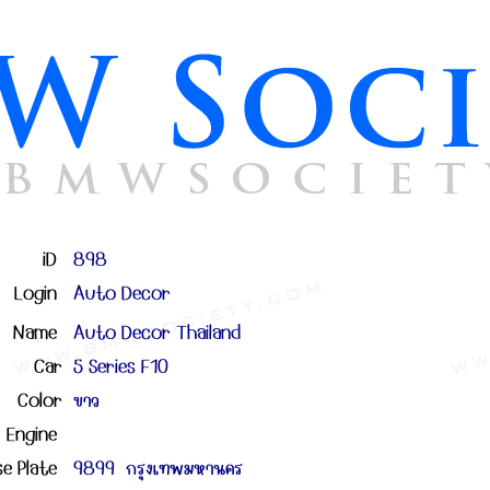
iD
898
Login
Auto Decor
Name
Auto Decor Thailand
Car
5 Series F10
Color
ขาว
Engine
se Plate
9899 กรุงเทพมหานคร