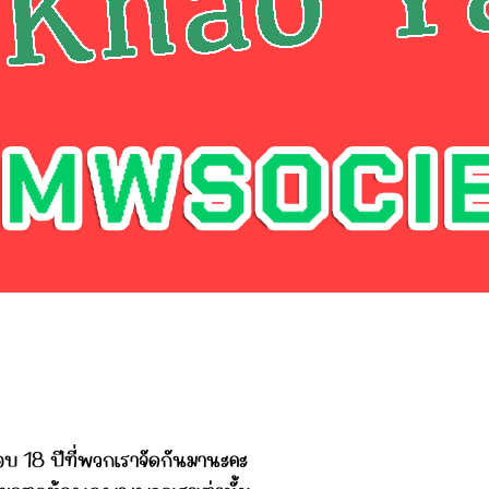
นรอบ 18 ปีที่พวกเราจัดกันมานะคะ